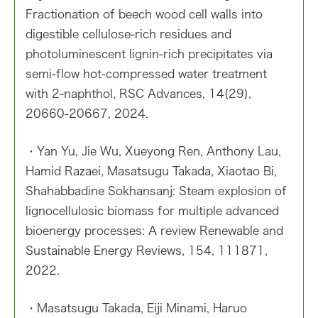
Fractionation of beech wood cell walls into
digestible cellulose-rich residues and
photoluminescent lignin-rich precipitates via
semi-flow hot-compressed water treatment
with 2-naphthol, RSC Advances, 14(29),
20660-20667, 2024.
・Yan Yu, Jie Wu, Xueyong Ren, Anthony Lau,
Hamid Razaei, Masatsugu Takada, Xiaotao Bi,
Shahabbadine Sokhansanj: Steam explosion of
lignocellulosic biomass for multiple advanced
bioenergy processes: A review Renewable and
Sustainable Energy Reviews, 154, 111871,
2022.
・Masatsugu Takada, Eiji Minami, Haruo