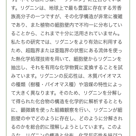
す。リグニンは、地球上で最も豊富に存在する芳香
族高分子の一つですが、その化学構造が非常に複雑
であり、また植物の細胞壁内で不均一に分布してい
ることから、これまで十分に活用されていません。
私たちの研究では、リグニンをより有効に利用する
ため、超臨界または亜臨界の状態にある流体を使っ
た熱化学処理技術を用いて、細胞壁からリグニンを
抽出し、それを有用な化学物質に変換することを試
みています。リグニンの反応性は、木質バイオマス
の種類（樹種・バイオマス種）や溶媒の特性によっ
て大きく異なります。そのため、リグニンを分解し
て得られた化合物の構造を化学的に解析するととも
に、顕微鏡を使った組織観察を行い、リグニンが細
胞壁の中でどのように存在し、どのように分解され
るのかを総合的に理解しようとしています。このよ
うな、リグニンの構造と分布、化学反応性を結びつ