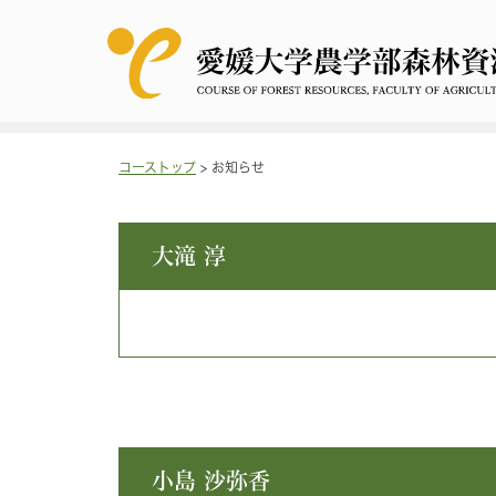
コーストップ
>
お知らせ
大滝 淳
小島 沙弥香